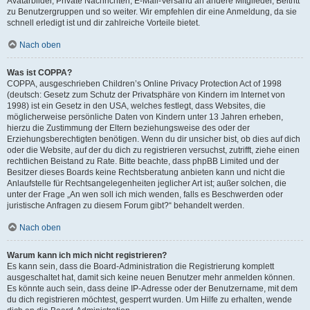
Avatarbilder, Private Nachrichten, E-Mail-Versand an andere Mitglieder, Beitritt
zu Benutzergruppen und so weiter. Wir empfehlen dir eine Anmeldung, da sie
schnell erledigt ist und dir zahlreiche Vorteile bietet.
Nach oben
Was ist COPPA?
COPPA, ausgeschrieben Children’s Online Privacy Protection Act of 1998
(deutsch: Gesetz zum Schutz der Privatsphäre von Kindern im Internet von
1998) ist ein Gesetz in den USA, welches festlegt, dass Websites, die
möglicherweise persönliche Daten von Kindern unter 13 Jahren erheben,
hierzu die Zustimmung der Eltern beziehungsweise des oder der
Erziehungsberechtigten benötigen. Wenn du dir unsicher bist, ob dies auf dich
oder die Website, auf der du dich zu registrieren versuchst, zutrifft, ziehe einen
rechtlichen Beistand zu Rate. Bitte beachte, dass phpBB Limited und der
Besitzer dieses Boards keine Rechtsberatung anbieten kann und nicht die
Anlaufstelle für Rechtsangelegenheiten jeglicher Art ist; außer solchen, die
unter der Frage „An wen soll ich mich wenden, falls es Beschwerden oder
juristische Anfragen zu diesem Forum gibt?“ behandelt werden.
Nach oben
Warum kann ich mich nicht registrieren?
Es kann sein, dass die Board-Administration die Registrierung komplett
ausgeschaltet hat, damit sich keine neuen Benutzer mehr anmelden können.
Es könnte auch sein, dass deine IP-Adresse oder der Benutzername, mit dem
du dich registrieren möchtest, gesperrt wurden. Um Hilfe zu erhalten, wende