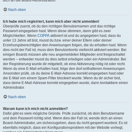
dich an die Board-Administration.
Nach oben
Ich habe mich registriert, kann mich aber nicht anmelden!
Überprüfe zuerst, ob du den richtigen Benutzernamen und das richtige
Passwort eingegeben hast. Wenn diese stimmen, dann gibt es zwei
Möglichkeiten. Wenn
COPPA
aktiviert ist und du angegeben hast, dass du
unter 13 Jahre alt bist, musst du bzw. einer deiner Eltern oder deiner
Erziehungsberechtigten den Anweisungen folgen, die du erhalten hast. Wenn
dies nicht der Fall ist, muss dein Benutzerkonto vielleicht aktiviert werden. Bei
einigen Boards müssen alle neu angemeldeten Mitglieder erst freigeschaltet
werden – entweder musst du dies selbst erledigen oder ein Administrator. Bei
der Registrierung wurde dir mitgeteilt, ob eine Aktivierung nötig ist oder nicht.
Wenn du eine E-Mail erhalten hast, folge den dort enthaltenen Anweisungen.
Ansonsten prüfe, ob du deine E-Mail-Adresse korrekt eingegeben hast oder
die E-Mail von einem Spam-Filter blockiert wurde. Wenn du dir sicher bist,
dass deine E-Mail-Adresse korrekt eingegeben wurde, dann kontaktiere einen
Administrator.
Nach oben
Warum kann ich mich nicht anmelden?
Dafür gibt es viele mögliche Gründe. Prüfe zunächst, ob dein Benutzername
und dein Passwort richtig sind. Wenn dies der Fall ist, wende dich an einen
Board-Administrator, um sicherzugehen, dass du nicht gesperrt wurdest. Es ist
ebenfalls möglich, dass ein Konfigurationsproblem mit der Website vorliegt,