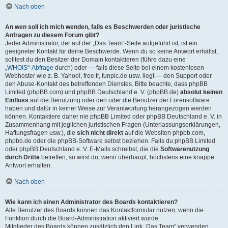
Nach oben
An wen soll ich mich wenden, falls es Beschwerden oder juristische
Anfragen zu diesem Forum gibt?
Jeder Administrator, der auf der „Das Team“-Seite aufgeführt ist, ist ein
geeigneter Kontakt für deine Beschwerde. Wenn du so keine Antwort erhältst,
solltest du den Besitzer der Domain kontaktieren (führe dazu eine
„WHOIS“-Abfrage
durch) oder — falls diese Seite bei einem kostenlosen
Webhoster wie z. B. Yahoo!, free.fr, funpic.de usw. liegt — den Support oder
den Abuse-Kontakt des betreffenden Dienstes. Bitte beachte, dass phpBB
Limited (phpBB.com) und phpBB Deutschland e. V. (phpBB.de)
absolut keinen
Einfluss
auf die Benutzung oder den oder die Benutzer der Forensoftware
haben und dafür in keiner Weise zur Verantwortung herangezogen werden
können. Kontaktiere daher nie phpBB Limited oder phpBB Deutschland e. V. in
Zusammenhang mit jeglichen juristischen Fragen (Unterlassungserklärungen,
Haftungsfragen usw.), die
sich nicht direkt
auf die Websiten phpbb.com,
phpbb.de oder die phpBB-Software selbst beziehen. Falls du phpBB Limited
oder phpBB Deutschland e. V. E-Mails schreibst, die die
Softwarenutzung
durch Dritte
betreffen, so wirst du, wenn überhaupt, höchstens eine knappe
Antwort erhalten.
Nach oben
Wie kann ich einen Administrator des Boards kontaktieren?
Alle Benutzer des Boards können das Kontaktformular nutzen, wenn die
Funktion durch die Board-Administration aktiviert wurde.
Mitglieder des Boards können zusätzlich den Link „Das Team“ verwenden.