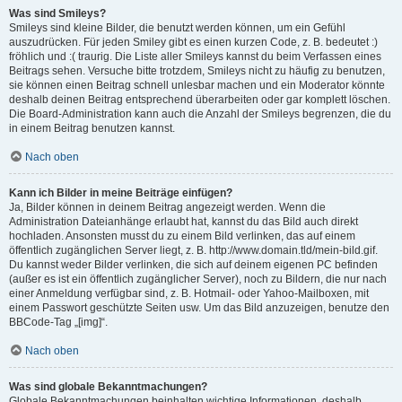
Was sind Smileys?
Smileys sind kleine Bilder, die benutzt werden können, um ein Gefühl
auszudrücken. Für jeden Smiley gibt es einen kurzen Code, z. B. bedeutet :)
fröhlich und :( traurig. Die Liste aller Smileys kannst du beim Verfassen eines
Beitrags sehen. Versuche bitte trotzdem, Smileys nicht zu häufig zu benutzen,
sie können einen Beitrag schnell unlesbar machen und ein Moderator könnte
deshalb deinen Beitrag entsprechend überarbeiten oder gar komplett löschen.
Die Board-Administration kann auch die Anzahl der Smileys begrenzen, die du
in einem Beitrag benutzen kannst.
Nach oben
Kann ich Bilder in meine Beiträge einfügen?
Ja, Bilder können in deinem Beitrag angezeigt werden. Wenn die
Administration Dateianhänge erlaubt hat, kannst du das Bild auch direkt
hochladen. Ansonsten musst du zu einem Bild verlinken, das auf einem
öffentlich zugänglichen Server liegt, z. B. http://www.domain.tld/mein-bild.gif.
Du kannst weder Bilder verlinken, die sich auf deinem eigenen PC befinden
(außer es ist ein öffentlich zugänglicher Server), noch zu Bildern, die nur nach
einer Anmeldung verfügbar sind, z. B. Hotmail- oder Yahoo-Mailboxen, mit
einem Passwort geschützte Seiten usw. Um das Bild anzuzeigen, benutze den
BBCode-Tag „[img]“.
Nach oben
Was sind globale Bekanntmachungen?
Globale Bekanntmachungen beinhalten wichtige Informationen, deshalb