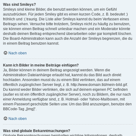
Was sind Smileys?
Smileys sind kleine Bilder, die benutzt werden können, um ein Gefühl
auszudrücken. Für jeden Smiley gibt es einen kurzen Code, z. B. bedeutet :)
fröhlich und :( traurig. Die Liste aller Smileys kannst du beim Verfassen eines
Beitrags sehen. Versuche bitte trotzdem, Smileys nicht zu häufig zu benutzen,
sie können einen Beitrag schnell unlesbar machen und ein Moderator könnte
deshalb deinen Beitrag entsprechend überarbeiten oder gar komplett löschen.
Die Board-Administration kann auch die Anzahl der Smileys begrenzen, die du
in einem Beitrag benutzen kannst.
Nach oben
Kann ich Bilder in meine Beiträge einfügen?
Ja, Bilder können in deinem Beitrag angezeigt werden. Wenn die
Administration Dateianhänge erlaubt hat, kannst du das Bild auch direkt
hochladen. Ansonsten musst du zu einem Bild verlinken, das auf einem
öffentlich zugänglichen Server liegt, z. B. http://www.domain.tld/mein-bild.gif.
Du kannst weder Bilder verlinken, die sich auf deinem eigenen PC befinden
(außer es ist ein öffentlich zugänglicher Server), noch zu Bildern, die nur nach
einer Anmeldung verfügbar sind, z. B. Hotmail- oder Yahoo-Mailboxen, mit
einem Passwort geschützte Seiten usw. Um das Bild anzuzeigen, benutze den
BBCode-Tag „[img]“.
Nach oben
Was sind globale Bekanntmachungen?
Globale Bekanntmachungen beinhalten wichtige Informationen, deshalb