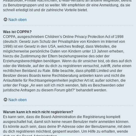
Avatarbilder, Private Nachrichten, E-Mail-Versand an andere Mitglieder, Beitritt
zu Benutzergruppen und so weiter. Wir empfehlen dir eine Anmeldung, da sie
schnell erledigt ist und dir zahlreiche Vorteile bietet.
Nach oben
Was ist COPPA?
COPPA, ausgeschrieben Children’s Online Privacy Protection Act of 1998
(deutsch: Gesetz zum Schutz der Privatsphäre von Kindern im Internet von
1998) ist ein Gesetz in den USA, welches festlegt, dass Websites, die
möglicherweise persönliche Daten von Kindern unter 13 Jahren erheben,
hierzu die Zustimmung der Eltern beziehungsweise des oder der
Erziehungsberechtigten benötigen. Wenn du dir unsicher bist, ob dies auf dich
oder die Website, auf der du dich zu registrieren versuchst, zutrifft, ziehe einen
rechtlichen Beistand zu Rate. Bitte beachte, dass phpBB Limited und der
Besitzer dieses Boards keine Rechtsberatung anbieten kann und nicht die
Anlaufstelle für Rechtsangelegenheiten jeglicher Art ist; außer solchen, die
unter der Frage „An wen soll ich mich wenden, falls es Beschwerden oder
juristische Anfragen zu diesem Forum gibt?“ behandelt werden.
Nach oben
Warum kann ich mich nicht registrieren?
Es kann sein, dass die Board-Administration die Registrierung komplett
ausgeschaltet hat, damit sich keine neuen Benutzer mehr anmelden können.
Es könnte auch sein, dass deine IP-Adresse oder der Benutzername, mit dem
du dich registrieren möchtest, gesperrt wurden. Um Hilfe zu erhalten, wende