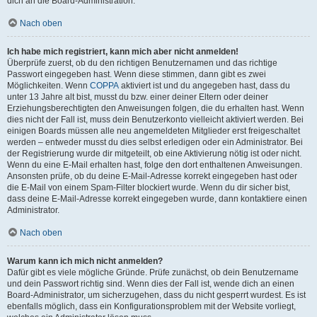
dich an die Board-Administration.
Nach oben
Ich habe mich registriert, kann mich aber nicht anmelden!
Überprüfe zuerst, ob du den richtigen Benutzernamen und das richtige
Passwort eingegeben hast. Wenn diese stimmen, dann gibt es zwei
Möglichkeiten. Wenn
COPPA
aktiviert ist und du angegeben hast, dass du
unter 13 Jahre alt bist, musst du bzw. einer deiner Eltern oder deiner
Erziehungsberechtigten den Anweisungen folgen, die du erhalten hast. Wenn
dies nicht der Fall ist, muss dein Benutzerkonto vielleicht aktiviert werden. Bei
einigen Boards müssen alle neu angemeldeten Mitglieder erst freigeschaltet
werden – entweder musst du dies selbst erledigen oder ein Administrator. Bei
der Registrierung wurde dir mitgeteilt, ob eine Aktivierung nötig ist oder nicht.
Wenn du eine E-Mail erhalten hast, folge den dort enthaltenen Anweisungen.
Ansonsten prüfe, ob du deine E-Mail-Adresse korrekt eingegeben hast oder
die E-Mail von einem Spam-Filter blockiert wurde. Wenn du dir sicher bist,
dass deine E-Mail-Adresse korrekt eingegeben wurde, dann kontaktiere einen
Administrator.
Nach oben
Warum kann ich mich nicht anmelden?
Dafür gibt es viele mögliche Gründe. Prüfe zunächst, ob dein Benutzername
und dein Passwort richtig sind. Wenn dies der Fall ist, wende dich an einen
Board-Administrator, um sicherzugehen, dass du nicht gesperrt wurdest. Es ist
ebenfalls möglich, dass ein Konfigurationsproblem mit der Website vorliegt,