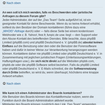
Nach oben
An wen soll ich mich wenden, falls es Beschwerden oder juristische
Anfragen zu diesem Forum gibt?
Jeder Administrator, der auf der „Das Team“-Seite aufgeführt ist, ist ein
geeigneter Kontakt für deine Beschwerde. Wenn du so keine Antwort erhältst,
solltest du den Besitzer der Domain kontaktieren (führe dazu eine
„WHOIS“-Abfrage
durch) oder — falls diese Seite bei einem kostenlosen
Webhoster wie z. B. Yahoo!, free.fr, funpic.de usw. liegt — den Support oder
den Abuse-Kontakt des betreffenden Dienstes. Bitte beachte, dass phpBB
Limited (phpBB.com) und phpBB Deutschland e. V. (phpBB.de)
absolut keinen
Einfluss
auf die Benutzung oder den oder die Benutzer der Forensoftware
haben und dafür in keiner Weise zur Verantwortung herangezogen werden
können. Kontaktiere daher nie phpBB Limited oder phpBB Deutschland e. V. in
Zusammenhang mit jeglichen juristischen Fragen (Unterlassungserklärungen,
Haftungsfragen usw.), die
sich nicht direkt
auf die Websiten phpbb.com,
phpbb.de oder die phpBB-Software selbst beziehen. Falls du phpBB Limited
oder phpBB Deutschland e. V. E-Mails schreibst, die die
Softwarenutzung
durch Dritte
betreffen, so wirst du, wenn überhaupt, höchstens eine knappe
Antwort erhalten.
Nach oben
Wie kann ich einen Administrator des Boards kontaktieren?
Alle Benutzer des Boards können das Kontaktformular nutzen, wenn die
Funktion durch die Board-Administration aktiviert wurde.
Mitglieder des Boards können zusätzlich den Link „Das Team“ verwenden.