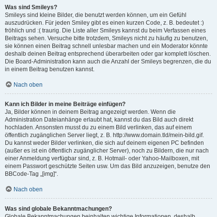
Was sind Smileys?
Smileys sind kleine Bilder, die benutzt werden können, um ein Gefühl
auszudrücken. Für jeden Smiley gibt es einen kurzen Code, z. B. bedeutet :)
fröhlich und :( traurig. Die Liste aller Smileys kannst du beim Verfassen eines
Beitrags sehen. Versuche bitte trotzdem, Smileys nicht zu häufig zu benutzen,
sie können einen Beitrag schnell unlesbar machen und ein Moderator könnte
deshalb deinen Beitrag entsprechend überarbeiten oder gar komplett löschen.
Die Board-Administration kann auch die Anzahl der Smileys begrenzen, die du
in einem Beitrag benutzen kannst.
Nach oben
Kann ich Bilder in meine Beiträge einfügen?
Ja, Bilder können in deinem Beitrag angezeigt werden. Wenn die
Administration Dateianhänge erlaubt hat, kannst du das Bild auch direkt
hochladen. Ansonsten musst du zu einem Bild verlinken, das auf einem
öffentlich zugänglichen Server liegt, z. B. http://www.domain.tld/mein-bild.gif.
Du kannst weder Bilder verlinken, die sich auf deinem eigenen PC befinden
(außer es ist ein öffentlich zugänglicher Server), noch zu Bildern, die nur nach
einer Anmeldung verfügbar sind, z. B. Hotmail- oder Yahoo-Mailboxen, mit
einem Passwort geschützte Seiten usw. Um das Bild anzuzeigen, benutze den
BBCode-Tag „[img]“.
Nach oben
Was sind globale Bekanntmachungen?
Globale Bekanntmachungen beinhalten wichtige Informationen, deshalb