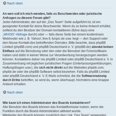
Nach oben
An wen soll ich mich wenden, falls es Beschwerden oder juristische
Anfragen zu diesem Forum gibt?
Jeder Administrator, der auf der „Das Team“-Seite aufgeführt ist, ist ein
geeigneter Kontakt für deine Beschwerde. Wenn du so keine Antwort erhältst,
solltest du den Besitzer der Domain kontaktieren (führe dazu eine
„WHOIS“-Abfrage
durch) oder — falls diese Seite bei einem kostenlosen
Webhoster wie z. B. Yahoo!, free.fr, funpic.de usw. liegt — den Support oder
den Abuse-Kontakt des betreffenden Dienstes. Bitte beachte, dass phpBB
Limited (phpBB.com) und phpBB Deutschland e. V. (phpBB.de)
absolut keinen
Einfluss
auf die Benutzung oder den oder die Benutzer der Forensoftware
haben und dafür in keiner Weise zur Verantwortung herangezogen werden
können. Kontaktiere daher nie phpBB Limited oder phpBB Deutschland e. V. in
Zusammenhang mit jeglichen juristischen Fragen (Unterlassungserklärungen,
Haftungsfragen usw.), die
sich nicht direkt
auf die Websiten phpbb.com,
phpbb.de oder die phpBB-Software selbst beziehen. Falls du phpBB Limited
oder phpBB Deutschland e. V. E-Mails schreibst, die die
Softwarenutzung
durch Dritte
betreffen, so wirst du, wenn überhaupt, höchstens eine knappe
Antwort erhalten.
Nach oben
Wie kann ich einen Administrator des Boards kontaktieren?
Alle Benutzer des Boards können das Kontaktformular nutzen, wenn die
Funktion durch die Board-Administration aktiviert wurde.
Mitglieder des Boards können zusätzlich den Link „Das Team“ verwenden.