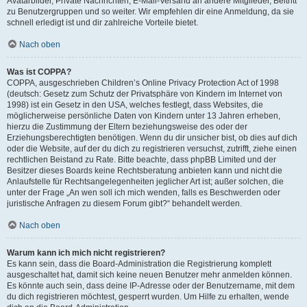
Avatarbilder, Private Nachrichten, E-Mail-Versand an andere Mitglieder, Beitritt
zu Benutzergruppen und so weiter. Wir empfehlen dir eine Anmeldung, da sie
schnell erledigt ist und dir zahlreiche Vorteile bietet.
Nach oben
Was ist COPPA?
COPPA, ausgeschrieben Children’s Online Privacy Protection Act of 1998
(deutsch: Gesetz zum Schutz der Privatsphäre von Kindern im Internet von
1998) ist ein Gesetz in den USA, welches festlegt, dass Websites, die
möglicherweise persönliche Daten von Kindern unter 13 Jahren erheben,
hierzu die Zustimmung der Eltern beziehungsweise des oder der
Erziehungsberechtigten benötigen. Wenn du dir unsicher bist, ob dies auf dich
oder die Website, auf der du dich zu registrieren versuchst, zutrifft, ziehe einen
rechtlichen Beistand zu Rate. Bitte beachte, dass phpBB Limited und der
Besitzer dieses Boards keine Rechtsberatung anbieten kann und nicht die
Anlaufstelle für Rechtsangelegenheiten jeglicher Art ist; außer solchen, die
unter der Frage „An wen soll ich mich wenden, falls es Beschwerden oder
juristische Anfragen zu diesem Forum gibt?“ behandelt werden.
Nach oben
Warum kann ich mich nicht registrieren?
Es kann sein, dass die Board-Administration die Registrierung komplett
ausgeschaltet hat, damit sich keine neuen Benutzer mehr anmelden können.
Es könnte auch sein, dass deine IP-Adresse oder der Benutzername, mit dem
du dich registrieren möchtest, gesperrt wurden. Um Hilfe zu erhalten, wende