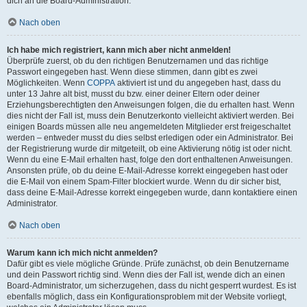
dich an die Board-Administration.
Nach oben
Ich habe mich registriert, kann mich aber nicht anmelden!
Überprüfe zuerst, ob du den richtigen Benutzernamen und das richtige
Passwort eingegeben hast. Wenn diese stimmen, dann gibt es zwei
Möglichkeiten. Wenn
COPPA
aktiviert ist und du angegeben hast, dass du
unter 13 Jahre alt bist, musst du bzw. einer deiner Eltern oder deiner
Erziehungsberechtigten den Anweisungen folgen, die du erhalten hast. Wenn
dies nicht der Fall ist, muss dein Benutzerkonto vielleicht aktiviert werden. Bei
einigen Boards müssen alle neu angemeldeten Mitglieder erst freigeschaltet
werden – entweder musst du dies selbst erledigen oder ein Administrator. Bei
der Registrierung wurde dir mitgeteilt, ob eine Aktivierung nötig ist oder nicht.
Wenn du eine E-Mail erhalten hast, folge den dort enthaltenen Anweisungen.
Ansonsten prüfe, ob du deine E-Mail-Adresse korrekt eingegeben hast oder
die E-Mail von einem Spam-Filter blockiert wurde. Wenn du dir sicher bist,
dass deine E-Mail-Adresse korrekt eingegeben wurde, dann kontaktiere einen
Administrator.
Nach oben
Warum kann ich mich nicht anmelden?
Dafür gibt es viele mögliche Gründe. Prüfe zunächst, ob dein Benutzername
und dein Passwort richtig sind. Wenn dies der Fall ist, wende dich an einen
Board-Administrator, um sicherzugehen, dass du nicht gesperrt wurdest. Es ist
ebenfalls möglich, dass ein Konfigurationsproblem mit der Website vorliegt,