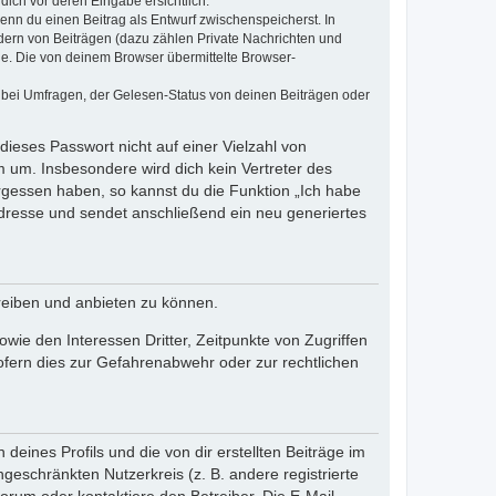
dich vor deren Eingabe ersichtlich.
wenn du einen Beitrag als Entwurf zwischenspeicherst. In
dern von Beiträgen (dazu zählen Private Nachrichten und
e. Die von deinem Browser übermittelte Browser-
 bei Umfragen, der Gelesen-Status von deinen Beiträgen oder
dieses Passwort nicht auf einer Vielzahl von
 um. Insbesondere wird dich kein Vertreter des
ergessen haben, so kannst du die Funktion „Ich habe
resse und sendet anschließend ein neu generiertes
reiben und anbieten zu können.
ie den Interessen Dritter, Zeitpunkte von Zugriffen
fern dies zur Gefahrenabwehr oder zur rechtlichen
eines Profils und die von dir erstellten Beiträge im
ngeschränkten Nutzerkreis (z. B. andere registrierte