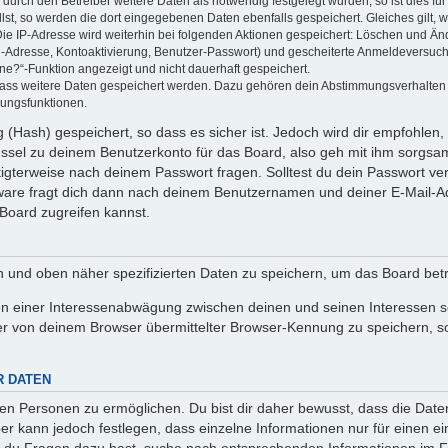
rch den Betreiber weitere Daten als notwendig festgelegt wurden, so ist dies für 
llst, so werden die dort eingegebenen Daten ebenfalls gespeichert. Gleiches gilt, 
Die IP-Adresse wird weiterhin bei folgenden Aktionen gespeichert: Löschen und Än
l-Adresse, Kontoaktivierung, Benutzer-Passwort) und gescheiterte Anmeldeversuch
ine?“-Funktion angezeigt und nicht dauerhaft gespeichert.
 dass weitere Daten gespeichert werden. Dazu gehören dein Abstimmungsverhalten
gungsfunktionen.
(Hash) gespeichert, so dass es sicher ist. Jedoch wird dir empfohlen, 
ssel zu deinem Benutzerkonto für das Board, also geh mit ihm sorgsam
htigterweise nach deinem Passwort fragen. Solltest du dein Passwort v
are fragt dich dann nach deinem Benutzernamen und deiner E-Mail-Ad
Board zugreifen kannst.
en und oben näher spezifizierten Daten zu speichern, um das Board bet
en einer Interessenabwägung zwischen deinen und seinen Interessen sow
r von deinem Browser übermittelter Browser-Kennung zu speichern, so
R DATEN
n Personen zu ermöglichen. Du bist dir daher bewusst, dass die Daten d
ber kann jedoch festlegen, dass einzelne Informationen nur für einen ei