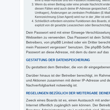
eine E-Mail-Adresse und ein Passwort notwendig. Wenn du
Wenn du einen Beitrag oder eine private Nachricht erste
diesen Fällen wird auch deine IP-Adresse gespeichert. 
Umfragen), Änderungen an zentralen Profildaten (E-Mai
Kennzeichnung (User Agent) wird nur in der „Wer ist onl
Schließlich erfordern einzelne Funktionen des Boards,
explizit von dir gesetzte Lesezeichen oder Benachrichti
Dein Passwort wird mit einer Einwege-Verschlüsselung 
Webseiten zu verwenden. Das Passwort ist dein Schlü
Betreibers, von phpBB Limited oder ein Dritter berec
mein Passwort vergessen“ benutzen. Die phpBB-Softw
Passwort an diese Adresse, mit dem du dann auf das 
GESTATTUNG DER DATENSPEICHERUNG
Du gestattest dem Betreiber, die von dir eingegeben
Darüber hinaus ist der Betreiber berechtigt, im Rahm
und Aktionen zusammen mit deiner IP-Adresse und de
Nachverfolgbarkeit notwendig ist.
REGELUNGEN BEZÜGLICH DER WEITERGABE DEINE
Zweck eines Boards ist es, einen Austausch mit andere
Internet öffentlich zugänglich sein können. Der Betrei