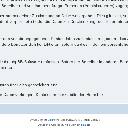
n du Fragen dazu hast, suche nach entsprechenden Informationen im Fo
n Betreiber und von ihm beauftragte Personen (Administratoren) zugäng
r nur mit deiner Zustimmung an Dritte weitergeben. Dies gilt nicht, s
n) verpflichtet ist oder die Daten zur Durchsetzung rechtlicher Interes
er den von dir angegebenen Kontaktdaten zu kontaktieren, sofern dies 
andere Benutzer dich kontaktieren, sofern du dies in deinem persönliche
, die die phpBB-Software umfassen. Sofern der Betreiber in anderen Be
ormieren.
 Daten über dich gespeichert sind.
 Daten verlangen. Kontaktiere hierzu bitte den Betreiber.
Powered by
phpBB
® Forum Software © phpBB Limited
Deutsche Übersetzung durch
phpBB.de